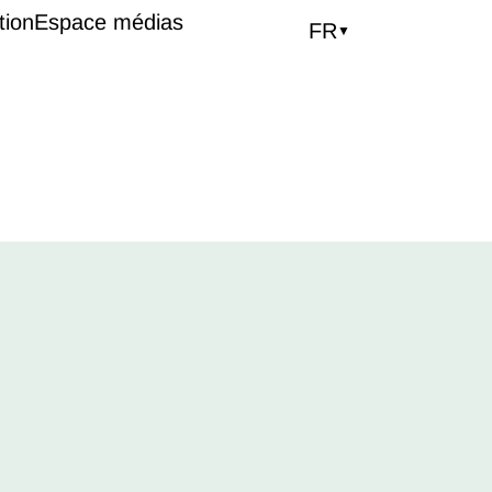
tion
Espace médias
FR
▼