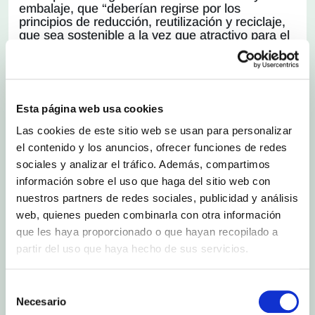
embalaje, que “deberían regirse por los
principios de reducción, reutilización y reciclaje,
que sea sostenible a la vez que atractivo para el
consumidor, además de innovador”. Balaguer
considera que los productores “tendrían que
repensar sus envases al menos cada cinco años,
ya que es un ámbito que requiere de una
renovación constante”.
Esta página web usa cookies
Por su parte
Miguel Lázaro, Ejecutivo de la
Las cookies de este sitio web se usan para personalizar
Unidad de Materiales de Empaquetado en
Anecoop
, ha puesto encima de la mesa los
el contenido y los anuncios, ofrecer funciones de redes
retos de legislación a los que esta empresa
sociales y analizar el tráfico. Además, compartimos
cooperativa tiene que enfrentarse en distintos
información sobre el uso que haga del sitio web con
países. “Desde 2018 hemos colaborado con
nuestros partners de redes sociales, publicidad y análisis
distintos proveedores para aprovechar todas las
novedades que iban apareciendo en el mercado,
web, quienes pueden combinarla con otra información
como introducir cestas de cartón, madera,
que les haya proporcionado o que hayan recopilado a
celulosa moldeada y plásticos como el r-pet, o la
partir del uso que haya hecho de sus servicios.
reducción de galgas en los films. Pero la
aparición de nuevas leyes diferentes por países,
dificulta esta labor”.
Selección
En este punto ha puesto ejemplos como el de
Necesario
de
Bélgica, que ha establecido que las etiquetas