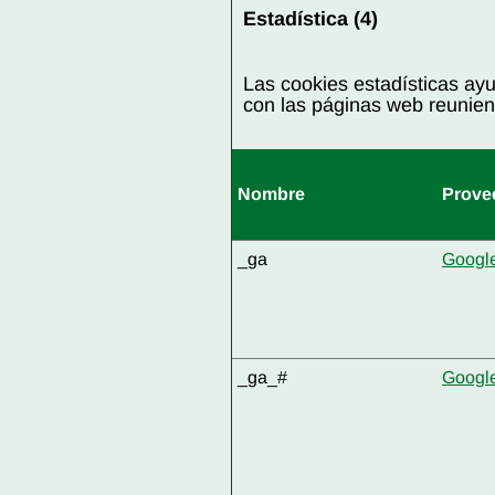
Estadística (4)
Las cookies estadísticas ay
con las páginas web reunie
Nombre
Prove
_ga
Googl
_ga_#
Googl