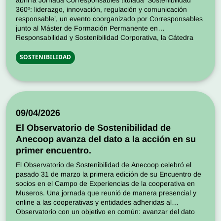
abril la Jornada Corresponsables titulada ‘Sostenibilidad
360º: liderazgo, innovación, regulación y comunicación
responsable’, un evento coorganizado por Corresponsables
junto al Máster de Formación Permanente en
Responsabilidad y Sostenibilidad Corporativa, la Cátedra
Interuniversitaria del Sistema Públic Valencià de Serveis
Socials, y que contó con la participación […]
SOSTENIBILIDAD
09/04/2026
El Observatorio de Sostenibilidad de
Anecoop avanza del dato a la acción en su
primer encuentro.
El Observatorio de Sostenibilidad de Anecoop celebró el
pasado 31 de marzo la primera edición de su Encuentro de
socios en el Campo de Experiencias de la cooperativa en
Museros. Una jornada que reunió de manera presencial y
online a las cooperativas y entidades adheridas al
Observatorio con un objetivo en común: avanzar del dato