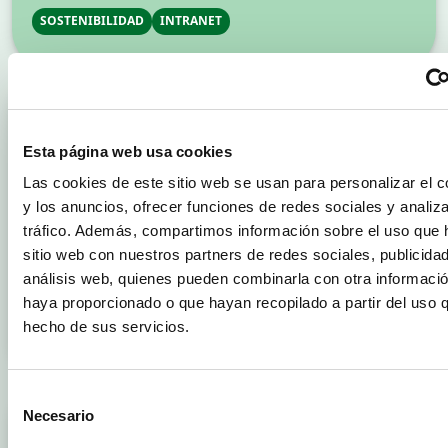
[…]
SOSTENIBILIDAD
INTRANET
23/03/2026
Anecoop se incorpora al Consejo de
Esta página web usa cookies
Empresas del Máster en RSC de la UPV
Las cookies de este sitio web se usan para personalizar el c
Valencia, 23 de marzo de2026.- Anecoop S. Coop., una de
y los anuncios, ofrecer funciones de redes sociales y analiza
las principales cooperativas agroalimentarias españolas y
tráfico. Además, compartimos información sobre el uso que 
referente internacional en el sector hortofrutícola, se ha
incorporado al Consejo de Empresas del Máster en
sitio web con nuestros partners de redes sociales, publicida
Responsabilidad y Sostenibilidad Corporativa de la
análisis web, quienes pueden combinarla con otra informació
Universitat Politècnica de València (UPV). Su participación
haya proporcionado o que hayan recopilado a partir del uso 
contribuye a reforzar en este órgano consultivo la
hecho de sus servicios.
perspectiva estratégica […]
SOSTENIBILIDAD
INTRANET
Selección
Necesario
de
26/02/2026
consentimiento