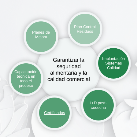
Plan Control
Residuos
Planes de
Mejora
Implantación
Garantizar la
Sistemas
seguridad
Calidad
Capacitación
alimentaria y la
técnica en
calidad comercial
todo el
proceso
I+D post-
cosecha
Certificados