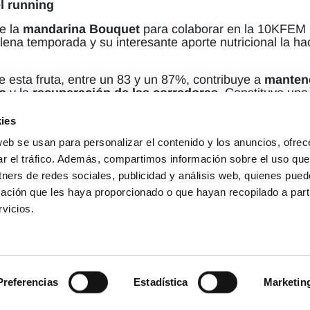
l running
e la
mandarina Bouquet
para colaborar en la 10KFEM p
lena temporada y su interesante aporte nutricional la ha
 esta fruta, entre un 83 y un 87%, contribuye a
mantene
o
y la
recuperación de las corredoras
. Constituye un
peña un papel importante en el normal funcionamiento d
ncio y la fatiga
, además de poseer propiedades antioxid
ies
 en la formación de
colágeno
, necesario para el buen f
(*)
web se usan para personalizar el contenido y los anuncios, ofrec
ra la absorción del hierro
de los alimentos
.
ar el tráfico. Además, compartimos información sobre el uso que
visada por: Grupo de investigación ALIMNOVA. Dpto. 
tners de redes sociales, publicidad y análisis web, quienes pue
acia. Universidad Complutense de Madrid
ación que les haya proporcionado o que hayan recopilado a parti
vicios.
Preferencias
Estadística
Marketin