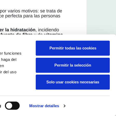
or varios motivos: se trata de
ce perfecta para las personas
r la hidratación
, incidiendo
a
fuente de fibra
y de
vitamina
el sistema inmunitario,
antes y proteger a las células
Permitir todas las cookies
uncionamiento de huesos,
er funciones
 haga del
Nutrición y Ciencia de los
Permitir la selección
den
r del uso
Solo usar cookies necesarias
g
Mostrar detalles