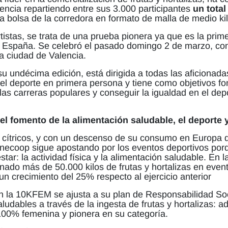
ncia repartiendo entre sus 3.000 participantes
un total
a bolsa de la corredora en formato de malla de medio kil
istas, se trata de una prueba pionera ya que es la pri
España. Se celebró el pasado domingo 2 de marzo, con 
a ciudad de Valencia.
undécima edición, está dirigida a todas las aficionadas 
del deporte en primera persona y tiene como objetivos fo
las carreras populares y conseguir la igualdad en el dep
 fomento de la alimentación saludable, el deporte y
ítricos, y con un descenso de su consumo en Europa q
necoop sigue apostando por los eventos deportivos por
estar: la actividad física y la alimentación saludable. E
onado más de 50.000 kilos de frutas y hortalizas en even
un crecimiento del 25% respecto al ejercicio anterior
 la 10KFEM se ajusta a su plan de Responsabilidad Soci
ludables a través de la ingesta de frutas y hortalizas: 
 100% femenina y pionera en su categoría.