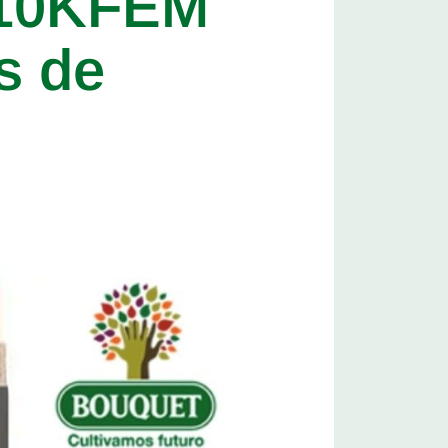
 10KFEM
s de