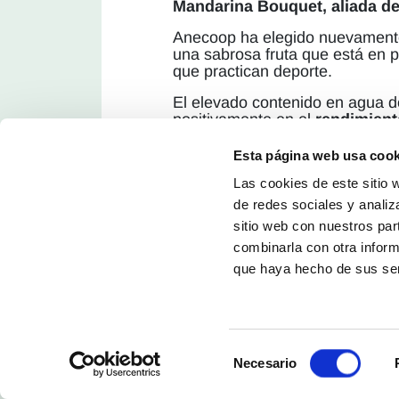
Mandarina Bouquet, aliada de
Anecoop ha elegido nuevament
una sabrosa fruta que está en p
que practican deporte.
El elevado contenido en agua de
positivamente en el
rendimient
C
, un micronutriente que desem
ayudando a
disminuir el cansa
Esta página web usa cook
del estrés oxidativo. Interviene
Las cookies de este sitio 
cartílagos, dientes y piel, y
mejo
de redes sociales y analiz
(*)
Información nutricional re
sitio web con nuestros par
alimentos. Facultad de Farm
combinarla con otra inform
que haya hecho de sus ser
PRODUCTOS Y CAMPAÑAS
Selección
Necesario
de
consentimiento