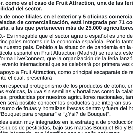
r, como es el caso de Fruit Attraction, una de las fe
lidad del sector.
de once filiales en el exterior y 5 oficinas comerci
neladas de comercialización, está integrada por 71 
aña, a las que pertenecen más de 25.000 agricultores
0.-
Es innegable que el sector agrario español es uno de
incipales motores de la economía española. Por lo tanto, 
a nuestro país. Debido a la situación de pandemia en la
tícola español en Fruit Attraction (Madrid) se realiza es
forma LiveConnect, que la organización de la feria lanz
e evento internacional que se celebrará por primera vez 
oyo a Fruit Attraction, como principal escaparate de nu
nte el cual, presentará
 con especial protagonismo de los productos de otoño, en
utas exóticas, la uva sin semillas y hortalizas como la cala
es, producidas por nuestros agricultores nacionales, ta
bién será posible conocer los productos que integran sus 
onsumo de frutas y hortalizas frescas dentro y fuera del
 “Bouquet para preparar” e “¿Ysi? de Bouquet”.
ibles están muy integrados en la estrategia de producci
 residuos de pesticidas, bajo sus marcas Bouquet Bio y 