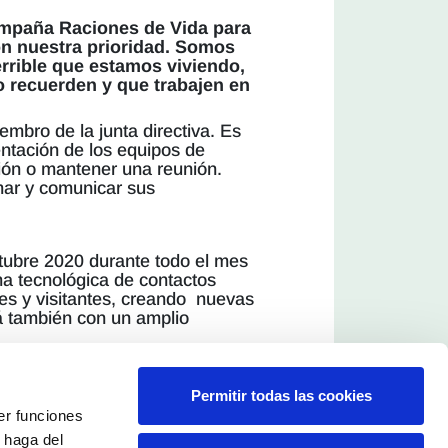
ampaña Raciones de Vida para
son nuestra prioridad. Somos
rrible que estamos viviendo,
o recuerden y que trabajen en
embro de la junta directiva. Es
ntación de los equipos de
ción o mantener una reunión.
mar y comunicar sus
octubre 2020 durante todo el mes
ma tecnológica de contactos
res y visitantes, creando nuevas
á también con un amplio
esiones y congresos
nacionales, temas del máximo
Permitir todas las cookies
cipantes en los que Anecoop
er funciones
y 23 de octubre, fechas en las
 haga del