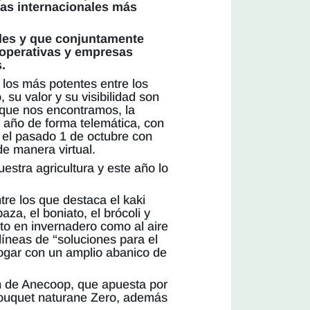
rias internacionales más
ales y que conjuntamente
cooperativas y empresas
.
 los más potentes entre los
su valor y su visibilidad son
 que nos encontramos, la
te año de forma telemática, con
ó el pasado 1 de octubre con
de manera virtual.
estra agricultura y este año lo
tre los que destaca el kaki
baza, el boniato, el brócoli y
nto en invernadero como al aire
líneas de “soluciones para el
 hogar con un amplio abanico de
ón de Anecoop, que apuesta por
Bouquet
naturane
Zero, además