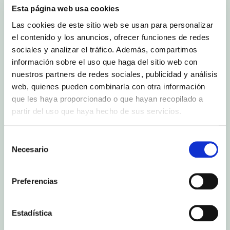
Esta página web usa cookies
Las cookies de este sitio web se usan para personalizar
el contenido y los anuncios, ofrecer funciones de redes
Ayer 9 de julio por la tarde se celebró la primera
edición de los Premios Agro, una iniciativa del
sociales y analizar el tráfico. Además, compartimos
diario Las Provincias que cuenta con el
información sobre el uso que haga del sitio web con
patrocinio de Banco Santander e Idai Nature.
nuestros partners de redes sociales, publicidad y análisis
El objetivo de estos premios es poner en valor el
web, quienes pueden combinarla con otra información
sector agroalimentario, un sector que constituye
que les haya proporcionado o que hayan recopilado a
uno de los motores de la economía de la
partir del uso que haya hecho de sus servicios.
Comunitat Valenciana, y reconocer el trabajo y la
capacidad de emprender e innovar de los
profesionales que lo integran.
Selección
Necesario
de
Inauguró el acto el director de Las Provincias,
Fidel Pila
, que dio paso a la intervención del
consentimiento
presidente de AVA-ASAJA,
Cristóbal Aguado
,
Preferencias
que realizó una presentación de los premiados.
Acto seguido, dio comienzo la entrega de los
galardones, que en esta primera edición han
Estadística
recaído en
Vicente Fontestad
, presidente del
Grupo Fontestad, en Reconocimiento a su