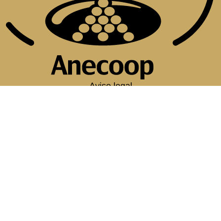
Aviso legal
Política de cookies
Política de privacidad
Condiciones generales
Canal del informante de ANECOOP
Empleo
Política corporativa
C/ Monforte, 1. Entlo.
46010 Valencia. España
tel.
+34 963 938 500
info@anecoop.com