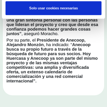
ambas empresas, destacando que su compañía
apuesta por la
“cooperación y el
Solo usar cookies necesarias
fortalecimiento”
que supone su incorporación a
Anecoop.
“Compartimos valores, tenemos
una gran sintonía personal con las personas
que lideran el proyecto y creo que desde esa
confianza podemos hacer grandes cosas
juntos”
, aseguró Moracho.
Por su parte, el
Presidente de Anecoop,
Alejandro Monzón
, ha indicado: “
Anecoop
busca su propio futuro a través de la
búsqueda de futuro para sus socios. Hoy
Huercasa y Anecoop ya son parte del mismo
proyecto y de las mismas ventajas
competitivas: una amplia y diversificada
oferta, un extenso calendario de
comercialización y una red comercial
internacional”.