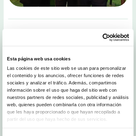
Huercasa, líder europea en el sector de los
vegetales de 5ª gama, ha presentado en el
marco de la feria Fruit Attraction su
incorporación a Anecoop como empresa
socia, una integración que se produjo a
Esta página web usa cookies
finales del primer semestre del año en curso.
Con esta iniciativa, Anecoop suma ya 68
Las cookies de este sitio web se usan para personalizar
socios hortofrutícolas y vitivinícolas
el contenido y los anuncios, ofrecer funciones de redes
ubicados en las principales zonas de
sociales y analizar el tráfico. Además, compartimos
producción agrícola de España y se
información sobre el uso que haga del sitio web con
consolida como una de las más importantes
empresas internacionales de distribución de
nuestros partners de redes sociales, publicidad y análisis
frutas, hortalizas y vinos.
web, quienes pueden combinarla con otra información
Huercasa, empresa productora de Segovia, es
que les haya proporcionado o que hayan recopilado a
uno de los mayores productores europeos de
partir del uso que haya hecho de sus servicios.
maíz dulce en mazorca y de remolacha de 5ª
gama. Asimismo, es un destacado productor de
legumbres de 5ª gama y de endivias frescas. En
Selección