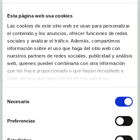
Esta página web usa cookies
Las cookies de este sitio web se usan para personalizar
el contenido y los anuncios, ofrecer funciones de redes
El pasado sábado 16 de junio se celebró el
XVI
sociales y analizar el tráfico. Además, compartimos
Torneo de fútbol base villa de Vélez-Rubio
(Almería)
. Desde Anecoop, hemos tenido el
información sobre el uso que haga del sitio web con
placer de colaborar con el torneo ofreciendo a
nuestros partners de redes sociales, publicidad y análisis
los participantes nuestras deliciosas
Sandías
web, quienes pueden combinarla con otra información
Mini Sin Pepitas BOUQUET.
que les haya proporcionado o que hayan recopilado a
Cada uno de los 20 equipos que participaron el
partir del uso que haya hecho de sus servicios.
dicho torneo, repartido en las categorías Pre-
Benjamín, Benjamín y Alevín recibió una caja de
sandía mini. Además, la organización puso un
Selección
stand dónde
José Domingo Torrente López
Necesario
de
(Bossi)
e
Isabel Aránega Artero
estuvieron
consentimiento
partiendo Sandías Sin Pepitas Bouquet para que
todos los participantes y acompañantes pudieran
Preferencias
disfrutar de esta fruta deliciosa.
Además, todos los finalistas en sus respectivas