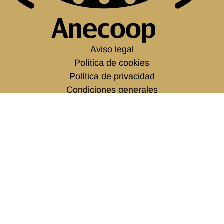
Aviso legal
Política de cookies
Política de privacidad
Condiciones generales
Canal del informante de ANECOOP
Empleo
Política corporativa
C/ Monforte, 1. Entlo.
46010 Valencia. España
tel.
+34 963 938 500
info@anecoop.com