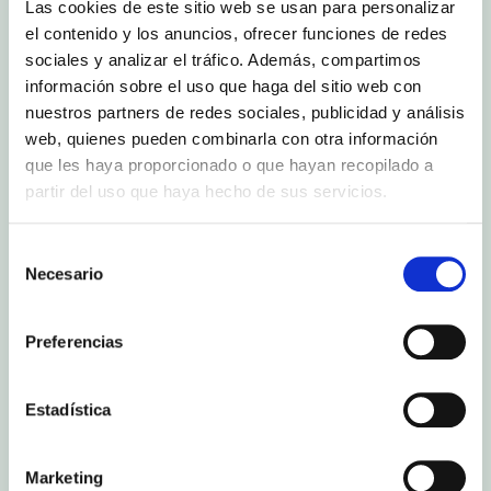
Las cookies de este sitio web se usan para personalizar
el contenido y los anuncios, ofrecer funciones de redes
sociales y analizar el tráfico. Además, compartimos
información sobre el uso que haga del sitio web con
nuestros partners de redes sociales, publicidad y análisis
web, quienes pueden combinarla con otra información
Imagen cedida por Diario de Almería
que les haya proporcionado o que hayan recopilado a
El fin de semana del 13 y 14 de febrero, Almería
partir del uso que haya hecho de sus servicios.
ha acogido la primera concentración del
Torneo
de Promoción Copa FAR 7s 2021,
en formato
de burbuja debido a la pandemia, debutando los
Selección
equipos femeninos andaluces de rugby en la
Necesario
de
modalidad seven en las instalaciones del Unión
consentimiento
Rugby Almería. Cabe recordar que a finales de
2020, Anecoop renovó un año más su acuerdo
Preferencias
de patrocinio con la
Unión Rugby Almería
,
destinando el 50% del patrocinio a las escuelas y
academias de URA en la provincia y el otro 50%
Estadística
a la Fundación URA Clan, dedicada al rugby que
integra a niños y mayores con problemas de
conducta y situaciones de vulnerabilidad social.
Marketing
Esta acción, que se enmarca en la política de