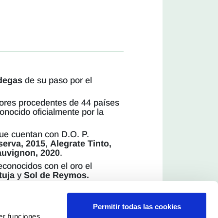
degas
de su paso por el
ctores procedentes de 44 países
onocido oficialmente por la
que cuentan con D.O. P.
serva, 2015
,
Alegrate Tinto,
auvignon, 2020
.
conocidos con el oro el
tuja
y
Sol de Reymos.
do medalla de oro el tinto
Permitir todas las cookies
er funciones