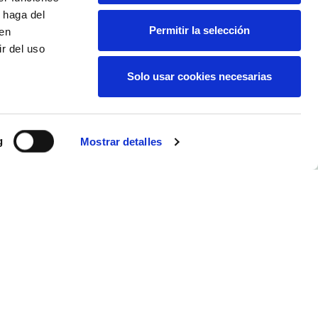
 haga del
Permitir la selección
den
r del uso
Solo usar cookies necesarias
g
Mostrar detalles
ones generales
C/ Monforte, 1. Entlo.
46010 Valencia.
tica corporativa
España