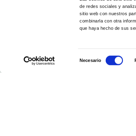
de redes sociales y analiz
sitio web con nuestros par
combinarla con otra inform
que haya hecho de sus ser
Selección
Necesario
de
consentimiento
Aviso legal
Po
Canal del infor