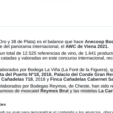
 Oro y 38 de Plata) es el balance que hace
Anecoop Bo
e del panorama internacional, el
AWC de Viena 2021.
un total de 12.525 referencias de vino, de 1.641 produ
o catadas y valoradas en este concurso internacional, rec
laborados por Bodega La Viña (La Font de la Figuera), 
ta del Puerto Nº18, 2016
,
Palacio del Conde Gran Re
,
Cañadelas 718
, 2018 y
Finca Cañadelas Cabernet S
elaborados por Bodegas Reymos, de Cheste, han sido re
spumoso de moscatel
Reymos Brut
y las mistelas
La Car
ín, de San Martín de Unx y con D.O. Navarra, ha obteni
2020.
ies
web se usan para personalizar el contenido y los anuncios, ofrec