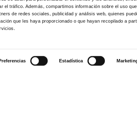
ar el tráfico. Además, compartimos información sobre el uso que
tners de redes sociales, publicidad y análisis web, quienes pue
ación que les haya proporcionado o que hayan recopilado a parti
vicios.
Preferencias
Estadística
Marketin
lítica de cookies
Política de privacidad
Condici
mante de ANECOOP
Empleo
Polí