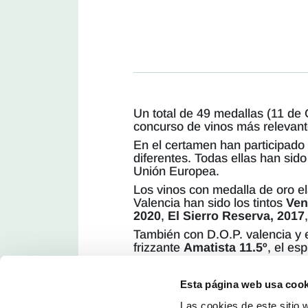
Un total de 49 medallas (11 de
concurso de vinos más relevant
En el certamen han participado 
diferentes. Todas ellas han sid
Unión Europea.
Los vinos con medalla de oro e
Valencia han sido los tintos
Ven
2020
,
El Sierro Reserva, 2017
También con D.O.P. valencia y 
frizzante
Amatista 11.5º
, el e
Elaborado por Bodegas San Mart
Castillo de
Tafalla Old Vines, 
Esta página web usa cook
Las cookies de este sitio 