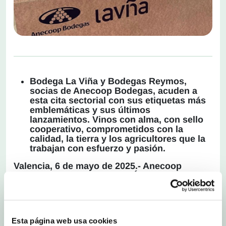
Bodega La Viña y Bodegas Reymos,
socias de Anecoop Bodegas, acuden a
esta cita sectorial con sus etiquetas más
emblemáticas y sus últimos
lanzamientos. Vinos con alma, con sello
cooperativo, comprometidos con la
calidad, la tierra y los agricultores que la
trabajan con esfuerzo y pasión.
Valencia, 6 de mayo de 2025.- Anecoop
Bodegas
participa en
FENAVÍN
, la Feria
Nacional del Vino que se celebra en Ciudad Real
entre el 6 y el 8 de mayo, con las propuestas de
sus bodegas socias
Bodega La Viña
(La Font
de la Figuera) y
Bodegas Reymos
(Cheste) en
Esta página web usa cookies
el stand de la D.O.P. Vinos de Valencia.