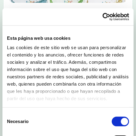
Se trata del primer reconocimiento
obtenido por estos originales cócteles
Esta página web usa cookies
elaborados con base de vino moscatel,
tras su presentación en Alimentaria el
Las cookies de este sitio web se usan para personalizar
pasado mes de abril
el contenido y los anuncios, ofrecer funciones de redes
sociales y analizar el tráfico. Además, compartimos
Los cócteles elaborados con base de vino
moscatel,
La Vida en Colores
, elaborados por
información sobre el uso que haga del sitio web con
Bodegas Reymos, han obtenido sus primeros
nuestros partners de redes sociales, publicidad y análisis
galardones en el concurso
“ConVino”,
web, quienes pueden combinarla con otra información
organizado por la consultora “Alamesa” que
que les haya proporcionado o que hayan recopilado a
preside el crítico Ernesto Gallud. Este concurso,
que ha celebrado este año su primera edición,
partir del uso que haya hecho de sus servicios.
pretende ser una plataforma para dar a conocer
bebidas hechas con base de vino, que poco a
poco van haciéndose más visibles y representan
Selección
una tendencia de consumo al alza especialmente
Necesario
de
entre el público joven.
consentimiento
Bodegas Reymos
,
cooperativa vitivinícola