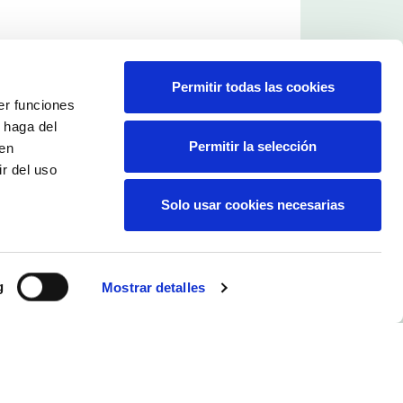
Permitir todas las cookies
er funciones
 haga del
Permitir la selección
den
r del uso
Solo usar cookies necesarias
g
Mostrar detalles
ones generales
C/ Monforte, 1. Entlo.
46010 Valencia.
tica corporativa