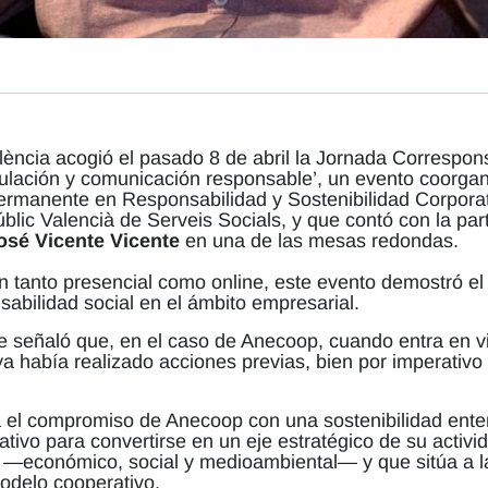
lència acogió el pasado 8 de abril la Jornada Correspons
egulación y comunicación responsable’, un evento coorg
ermanente en Responsabilidad y Sostenibilidad Corporat
úblic Valencià de Serveis Socials, y que contó con la part
osé Vicente Vicente
en una de las mesas redondas.
n tanto presencial como online, este evento demostró el
nsabilidad social en el ámbito empresarial.
e señaló que, en el caso de Anecoop, cuando entra en vig
a había realizado acciones previas, bien por imperativ
a el compromiso de Anecoop con una sostenibilidad enten
tivo para convertirse en un eje estratégico de su activ
—económico, social y medioambiental— y que sitúa a las 
odelo cooperativo.