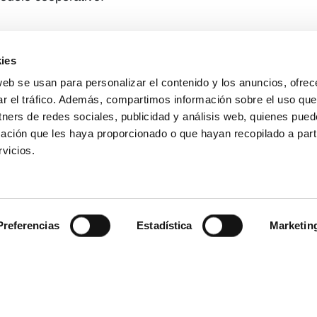
ies
web se usan para personalizar el contenido y los anuncios, ofrec
ar el tráfico. Además, compartimos información sobre el uso que
tners de redes sociales, publicidad y análisis web, quienes pue
ación que les haya proporcionado o que hayan recopilado a parti
vicios.
Preferencias
Estadística
Marketin
lítica de cookies
Política de privacidad
Condici
mante de ANECOOP
Empleo
Polí